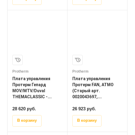
Protherm
Protherm
Плата управления
Плата управления
Протерм Гепард
Протерм FAN, ATMO
MOV/MTV/Duval
(Старый арт.
THEMACLASSIC -
0020043697,
0020200395 - Цена
0020043739) арт.
28 620
руб.
26 923 руб.
S1047000 - Цена
В корзину
В корзину