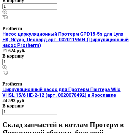
В корзину
Protherm
Насос циркуляционный Протерм GPD15-5s для Lynx
HK, Ягуар, Леопард арт. 0020119604 (Циркуляционный
насос Protherm)
21 624
руб.
В корзину
Protherm
Циркуляционный насос для Протерм Пантера Wilo
VHSL 15/6 HE-2-12 (арт. 0020078492) в Ярославле
24 592 руб
В корзину
Склад запчастей к котлам Протерм в
Ярославской области, большой