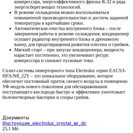
компрессора, энергоэффективного фреона R-32 и ряда
энергосберегающих технологий.
В режиме охлаждения можно воспользоваться
повышенной производительностью и достичь заданной
температуры в кратчайшие сроки.
Автоматическая очистка внутреннего блока – после
завершения работы в режиме охлаждения, кондиционер
осушает радиатор внутреннего блока и дренажную
ванну, для предотвращения развития плесени и грибков.
Мягкий старт – при запуске кондиционера, мощность
нарастает постепенно, это увеличивает ресурс
компрессора и снижает пусковые токи.
Сплит-системы инверторного типа Electrolux серии EACS/I-
HFA/N8_22Y – это уникальное оборудование, которое
обеспечит постоянный приток свежего воздуха в помещение.
УФ-модуль нового поколения для обеззараживания
поступающего кислорода быстро и эффективно уничтожает
болезнетворные бактерии и споры грибов.
Документы
Инструкция_electrolux_crystal_air_dc
25,1 Мб